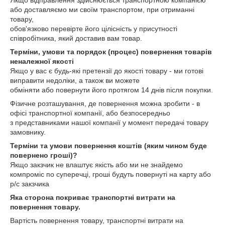
Якщо відправлення здійснюється транспортною компанією
або доставляємо ми своїм транспортом, при отриманні
товару,
обов'язково перевірте його цілісність у присутності
співробітника, який доставив вам товар.
Терміни, умови та порядок (процес) повернення товарів
неналежної якості
Якщо у вас є будь-які претензії до якості товару - ми готові
виправити недоліки, а також ви можете
обміняти або повернути його протягом 14 днів після покупки.
Фізичне розташування, де повернення можна зробити - в
офісі транспортної компанії, або безпосередньо
з представниками нашої компанії у момент передачі товару
замовнику.
Терміни та умови повернення коштів (яким чином буде
повернено гроші)?
Якщо закзчик не влаштує якість або ми не знайдемо
компроміс по суперечці, гроші будуть повернуті на карту або
р/с закзчика
Яка сторона покриває транспортні витрати на
повернення товару.
Вартість повернення товару, транспортні витрати на