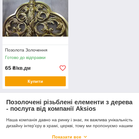
Позолота Золочення
Готово до відправки
65
₴/кв.дм
Купити
Позолочені різьблені елементи з дерева
- послуга від компанії Аksios
Наша компанія давно на ринку і знає, як важлива унікальність
дизайну інтер'єру в храмі, церкві, тому ми пропонуємо нашим
клієнтам нову послугу - імітаційне покриття сусальним
Показати все
золотом, а саме рідкою поталою рам різьблених елементів і