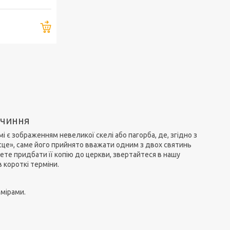
Купити
ачиння
і є зображенням невеликої скелі або пагорба, де, згідно з
місце», саме його прийнято вважати одним з двох святинь
чете придбати її копію до церкви, звертайтеся в нашу
 короткі терміни.
змірами.