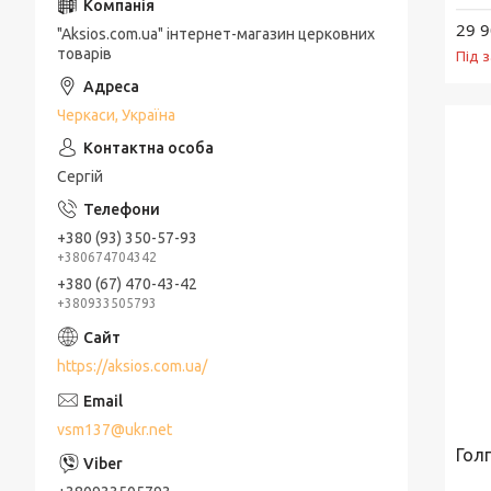
29 9
"Aksios.com.ua" інтернет-магазин церковних
товарів
Під 
Черкаси, Україна
Сергій
+380 (93) 350-57-93
+380674704342
+380 (67) 470-43-42
+380933505793
https://aksios.com.ua/
vsm137@ukr.net
Гол