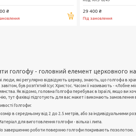
00 ₴
29 400 ₴
Купити
замовлення
Під замовлення
ити голгофу - головний елемент церковного н
і люди, які регулярно відвідують церкву, знають, що голгофа в храм
завітом, був розп'ятий Ісус Христос. Часом її називають - «Лобне 
янства. Як відомо, головна Голгофа перебуває в Ізраїлі, якщо ви хо
ію, тут фахівці підготують для вас макет і виконають замовлення в
ивості Голгофи:
озмір в середньому від 2 до 2.5 метрів, або за індивідуальними ро
атеріал для виготовлення голгофи - вільха і липа.
По завершенню роботи поверхню голгофи покривають позолотою.