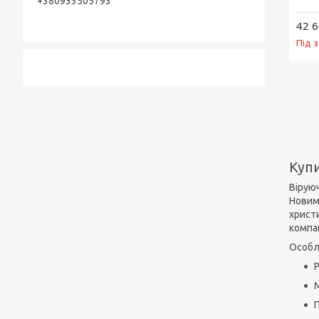
+380933505793
42 6
Під 
Куп
Віруюч
Новим 
христи
компан
Особл
Р
М