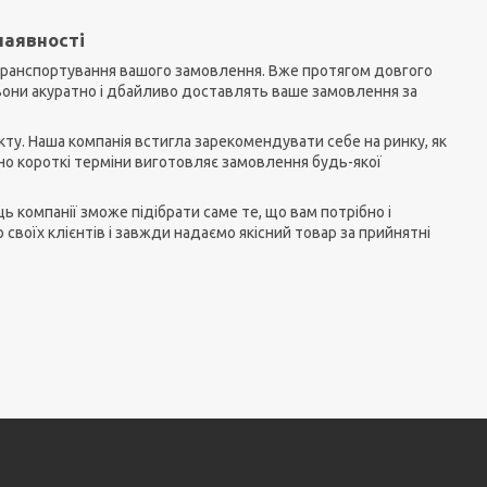
наявності
 транспортування вашого замовлення. Вже протягом довгого
 вони акуратно і дбайливо доставлять ваше замовлення за
ту. Наша компанія встигла зарекомендувати себе на ринку, як
льно короткі терміни виготовляє замовлення будь-якої
ь компанії зможе підібрати саме те, що вам потрібно і
 своїх клієнтів і завжди надаємо якісний товар за прийнятні