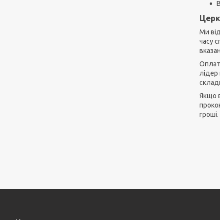
Церк
Ми ві
часу с
вказа
Оплат
лідер 
складн
Якщо в
прокон
гроші.