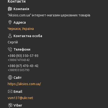
Контакти
"Aksios.com.ua" інтернет-магазин церковних товарів
Черкаси, Україна
Сергій
+380 (93) 350-57-93
+380674704342
+380 (67) 470-43-42
+380933505793
https://aksios.com.ua/
vsm137@ukr.net