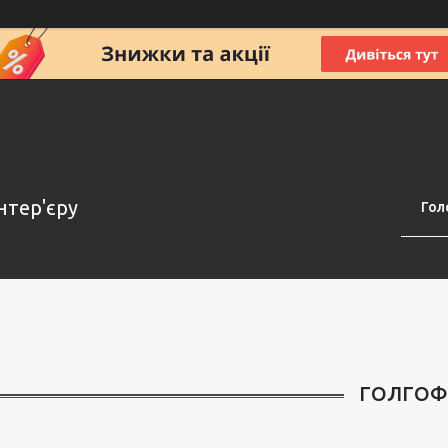
нтер'єру
Гол
ГОЛГО