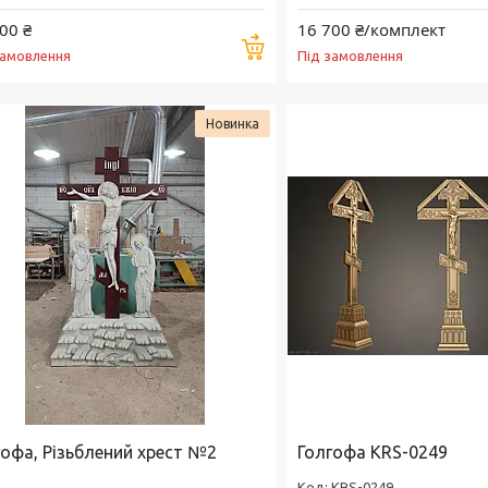
00 ₴
16 700 ₴/комплект
Купити
замовлення
Під замовлення
Новинка
гофа, Різьблений хрест №2
Голгофа KRS-0249
KRS-0249