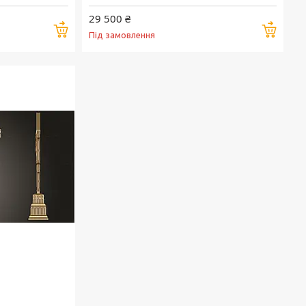
29 500 ₴
Купити
Купи
Під замовлення