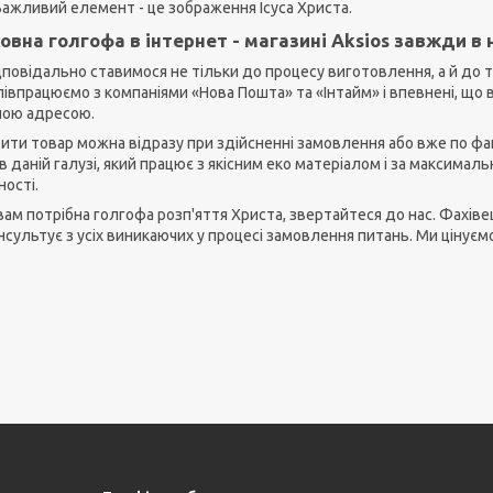
Важливий елемент - це зображення Ісуса Христа.
овна голгофа в інтернет - магазині Аksios завжди в 
дповідально ставимося не тільки до процесу виготовлення, а й до
півпрацюємо з компаніями «Нова Пошта» та «Інтайм» і впевнені, що
ною адресою.
ити товар можна відразу при здійсненні замовлення або вже по фак
в даній галузі, який працює з якісним еко матеріалом і за максима
ості.
ам потрібна голгофа розп'яття Христа, звертайтеся до нас. Фахівец
сультує з усіх виникаючих у процесі замовлення питань. Ми цінуємо