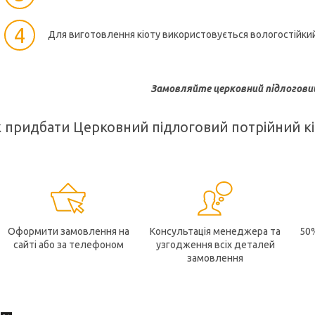
4
Для виготовлення кіоту використовується вологостійкий 
Замовляйте церковний підлоговий
 придбати Церковний підлоговий потрійний кі
Оформити замовлення на
Консультація менеджера та
50
сайті або за телефоном
узгодження всіх деталей
замовлення