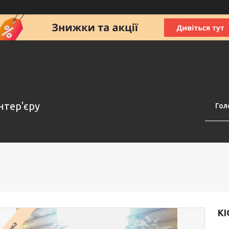
нтер'єру
Гол
КІ