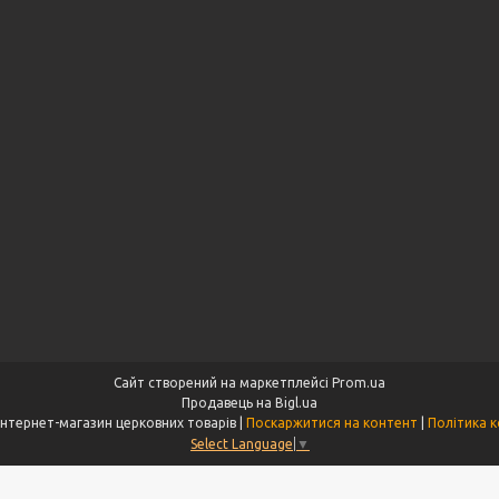
Сайт створений на маркетплейсі
Prom.ua
Продавець на Bigl.ua
"Aksios.com.ua" інтернет-магазин церковних товарів |
Поскаржитися на контент
|
Політика к
Select Language
▼