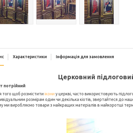
ис
Характеристики
Інформація для замовлення
Церковний підлогови
от потрійний
я того щоб розмістити
ікони
у церкві, часто використовують підлого
ивідуальним розмірам один чи декілька кіотів, звертайтеся до нашої
у ми виробляємо товари з найкращих матеріалів в найкоротші терм