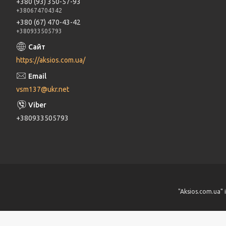
+380 (93) 350-57-93
+380674704342
+380 (67) 470-43-42
+380933505793
https://aksios.com.ua/
vsm137@ukr.net
+380933505793