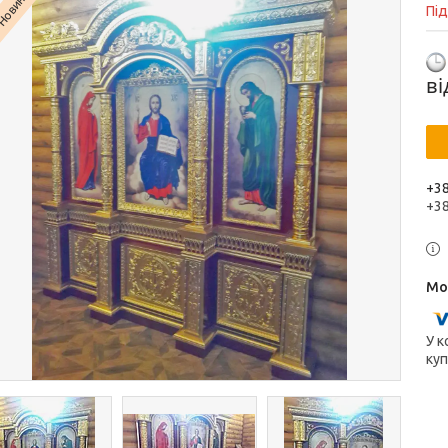
Новинка
Пі
в
+38
+3
У к
куп