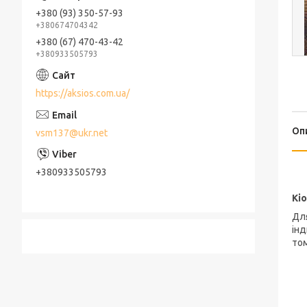
+380 (93) 350-57-93
+380674704342
+380 (67) 470-43-42
+380933505793
https://aksios.com.ua/
Оп
vsm137@ukr.net
+380933505793
Кі
Дл
інд
том