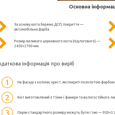
Основна інформаці
За основу кіота беремо ДСП, покриття —
автомобільна фарба.
Розмір великого церковного кіота (підлогового) —
2450×2700 мм.
даткова інформація про виріб
1
На фасаді є колони, хрест, які покриті позолотою фарбою
2
Кіот виготовлений з 15мм-ї фанери та вологостійкого л
3
Окрім стандартного розміру можуть бути і такі — 950×3 