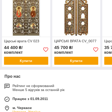
Царські врата CV 023
ЦАРСЬКІ ВРАТА CV_0077
Царс
44 400
45 700
35 
₴/
₴/
комплект
комплект
ком
Купити
Купити
Про нас
Рейтинг не сформований
Менше 5 відгуків за останній рік
Працює з 01.09.2011
м. Черкаси
Черкаси, Україна