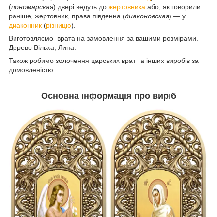
(
пономарская
) двері ведуть до
жертовника
або, як говорили
раніше, жертовник, права південна (
диаконовская
) — у
диаконник
(
різницю
).
Виготовляємо врата на замовлення за вашими розмірами.
Дерево Вільха, Липа.
Також робимо золочення царських врат та інших виробів за
домовленістю.
Основна інформація про виріб