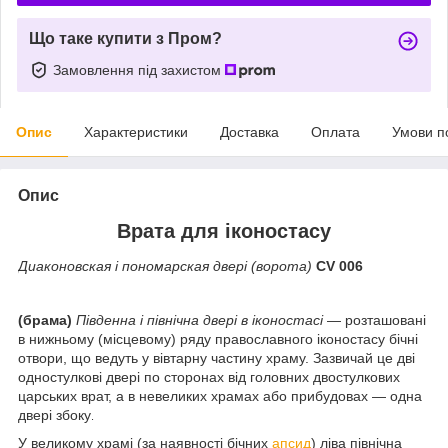
Що таке купити з Пром?
Замовлення під захистом
Опис
Характеристики
Доставка
Оплата
Умови п
Опис
Врата для іконостасу
Диаконовская і пономарская двері (ворота)
CV 006
(брама)
Південна і північна двері в іконостасі
— розташовані
в нижньому (місцевому) ряду православного іконостасу бічні
отвори, що ведуть у вівтарну частину храму. Зазвичай це дві
одностулкові двері по сторонах від головних двостулкових
царських врат, а в невеликих храмах або прибудовах — одна
двері збоку
.
У великому храмі (за наявності бічних
апсид
) ліва північна