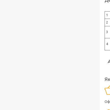
Де
1
2
3
4
Д
Як
Оф