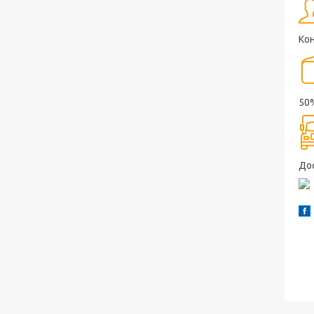
Ко
50
До