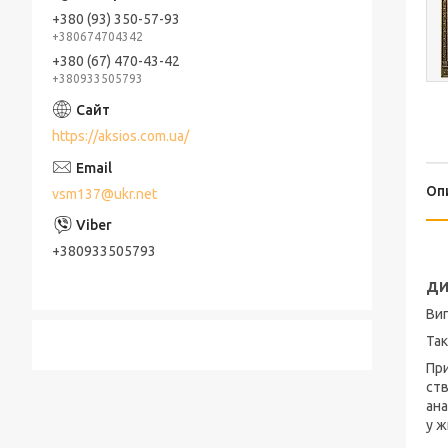
+380 (93) 350-57-93
+380674704342
+380 (67) 470-43-42
+380933505793
https://aksios.com.ua/
Оп
vsm137@ukr.net
+380933505793
ДИ
Виг
Так
При
ств
ан
у ж