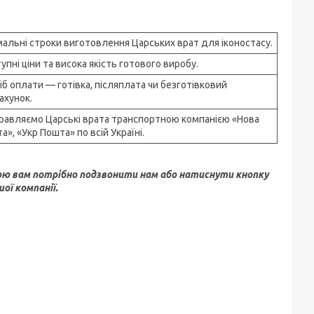
мальні строки виготовлення Царських врат для іконостасу.
упні ціни та висока якість готового виробу.
іб оплати — готівка, післяплата чи безготівковий
ахунок.
равляємо Царські врата транспортною компанією «Нова
а», «Укр Пошта» по всій Україні.
ою вам потрібно подзвонити нам або натиснути кнопку
ої компанії.