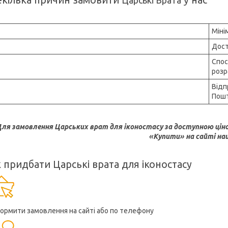
кілька причин замовити
у нас
Царські Врата
Міні
Дост
Спос
розр
Відп
Пошт
ля замовлення Царських врат для іконостасу за доступною цін
«Купити» на сайті наш
 придбати Царські врата для іконостасу
ормити замовлення на сайті або по телефону