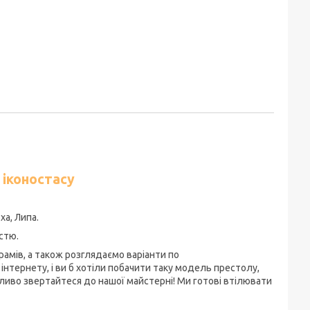
я
іконостасу
а, Липа.
стю.
мів, а також розглядаємо варіанти по
інтернету, і ви б хотіли побачити таку модель престолу,
міливо звертайтеся до нашої майстерні! Ми готові втілювати