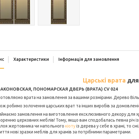
ис
Характеристики
Інформація для замовлення
Царські врата
дл
АКОНОВСКАЯ, ПОНОМАРСКАЯ ДВЕРЬ (ВРАТА) CV 024
отовляємо врата на замовлення за вашими розмірами. Дерево Вільх
ож робимо золочення царських врат та інших виробів за домовлені
ймаємо замовлення на виготовлення ексклюзивного декору для хра
оренню церковних меблів! Тому, якщо вам сподобалась певна річ із 
алоя жертовника чи напольного
кіоту
із дерева у себе в храмі, то с
иття нові зразки меблів для храмів за потрібними параметрами.