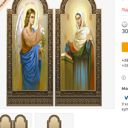
Новинка
Пі
30
+38
+3
У к
куп