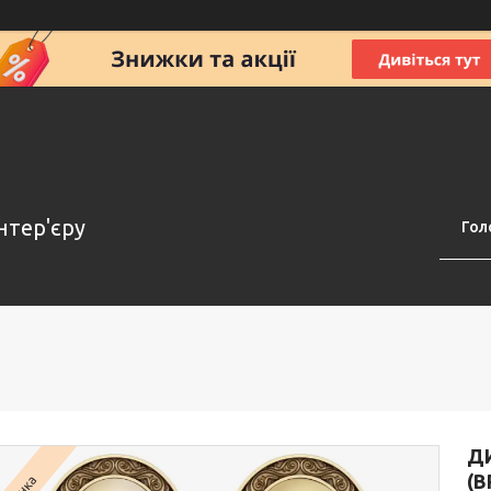
нтер'єру
Гол
Д
(В