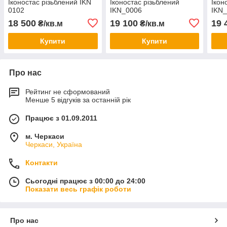
Іконостас різьблений IKN
Іконостас різьблений
Ікон
0102
IKN_0006
IKN
18 500
19 100
19 
₴/кв.м
₴/кв.м
Купити
Купити
Про нас
Рейтинг не сформований
Менше 5 відгуків за останній рік
Працює з 01.09.2011
м. Черкаси
Черкаси, Україна
Контакти
Сьогодні працює з 00:00 до 24:00
Показати весь графік роботи
Про нас