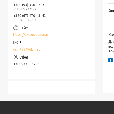
+380 (93) 350-57-93
+380674704342
Оп
+380 (67) 470-43-42
+380933505793
Ц
https://aksios.com.ua/
Кі
Дл
інд
vsm137@ukr.net
том
+380933505793