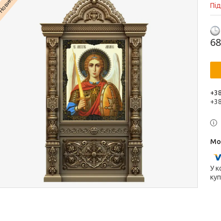
Новинка
Пі
68
+38
+3
У к
куп