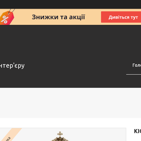
нтер'єру
Гол
К