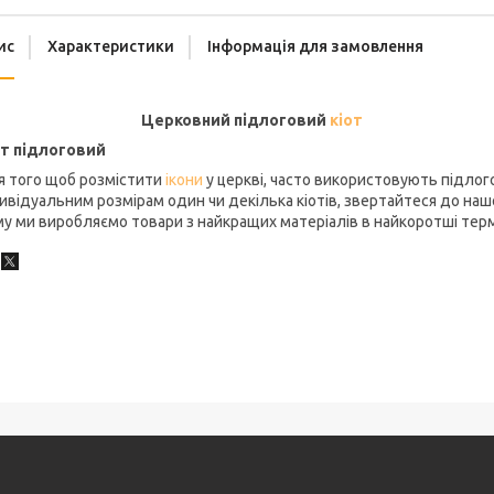
ис
Характеристики
Інформація для замовлення
ерковний підлоговий
кіот
от підлоговий
я того щоб розмістити
ікони
у церкві, часто використовують підлого
ивідуальним розмірам один чи декілька кіотів, звертайтеся до нашої
у ми виробляємо товари з найкращих матеріалів в найкоротші терм