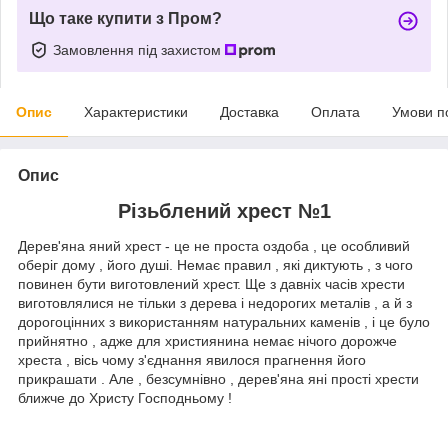
Що таке купити з Пром?
Замовлення під захистом
Опис
Характеристики
Доставка
Оплата
Умови п
Опис
Різьблений хрест №1
Дерев'яна яний хрест - це не проста оздоба , це особливий
оберіг дому , його душі. Немає правил , які диктують , з чого
повинен бути виготовлений хрест. Ще з давніх часів хрести
виготовлялися не тільки з дерева і недорогих металів , а й з
дорогоцінних з використанням натуральних каменів , і це було
прийнятно , адже для християнина немає нічого дорожче
хреста , вісь чому з'єднання явилося прагнення його
прикрашати . Але , безсумнівно , дерев'яна яні прості хрести
ближче до Христу Господньому !