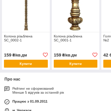
Колона різьблена
Колона різьблена
Голг
SC_0002-1
SC_0001-1
№2
159
159
42 
₴/кв.дм
₴/кв.дм
Купити
Купити
Про нас
Рейтинг не сформований
Менше 5 відгуків за останній рік
Працює з 01.09.2011
м. Черкаси