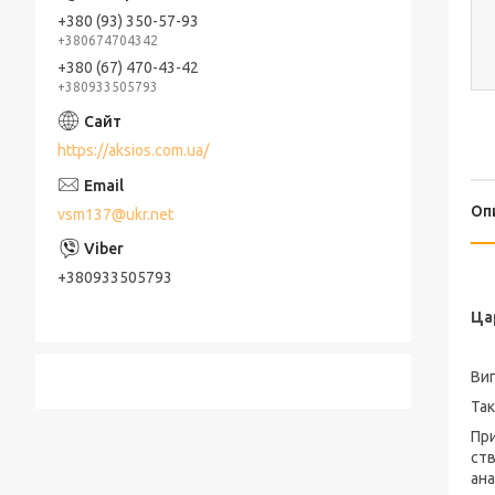
+380 (93) 350-57-93
+380674704342
+380 (67) 470-43-42
+380933505793
https://aksios.com.ua/
Оп
vsm137@ukr.net
+380933505793
Ца
Виг
Так
При
ств
ан