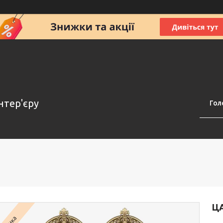
нтер'єру
Гол
ЦА