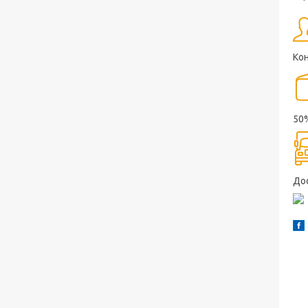
Ко
50
До