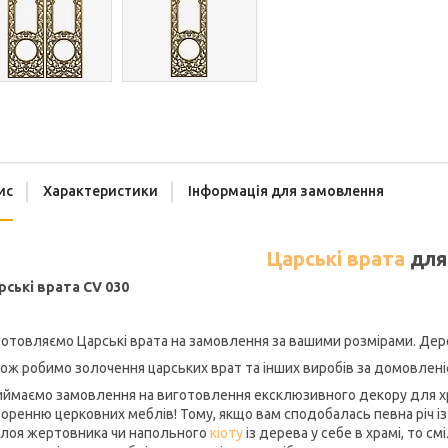
ис
Характеристики
Інформація для замовлення
Царські врата
для
рські врата CV 030
отовляємо Царські врата на замовлення за вашими розмірами. Дере
ож робимо золочення царських врат та інших виробів за домовлені
ймаємо замовлення на виготовлення ексклюзивного декору для хра
оренню церковних меблів! Тому, якщо вам сподобалась певна річ із 
алоя жертовника чи напольного
кіоту
із дерева у себе в храмі, то с