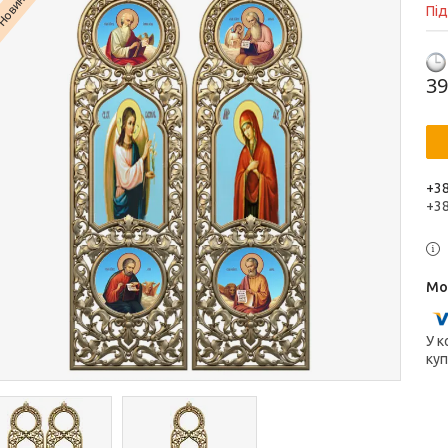
Новинка
Пі
39
+38
+3
У к
куп