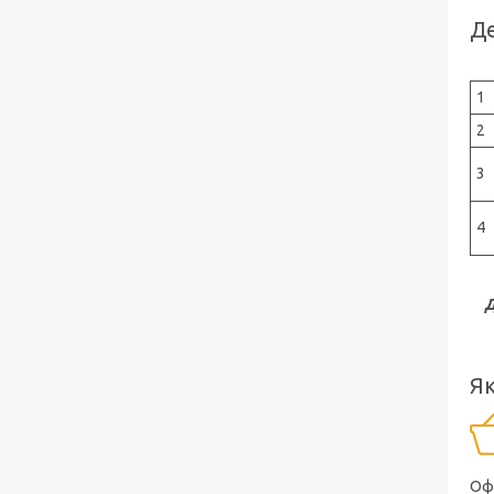
Де
1
2
3
4
Д
Як
Оф