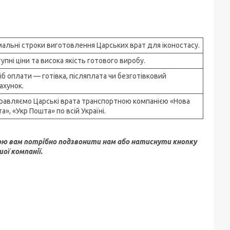
мальні строки виготовлення Царських врат для іконостасу.
упні ціни та висока якість готового виробу.
іб оплати — готівка, післяплата чи безготівковий
ахунок.
равляємо Царські врата транспортною компанією «Нова
а», «Укр Пошта» по всій Україні.
ою вам потрібно подзвонити нам або натиснути кнопку
ої компанії.