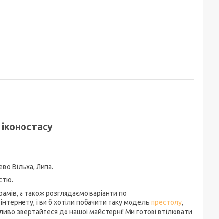
 іконостасу
во Вільха, Липа.
стю.
мів, а також розглядаємо варіанти по
інтернету, і ви б хотіли побачити таку модель
престолу
,
міливо звертайтеся до нашої майстерні! Ми готові втілювати