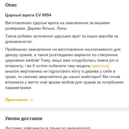
Опис
Царські врата CV 0054
Виготовляємо Царські врата на замовлення за вашими
розмірами. Дерево Вільха, Липа.
Також робимо золочення царських врат та інших виробів за
домовленістю.
Приймаємо замовлення на виготовлення ексклюзивного для
декору храмів, а також розглядаємо варіанти по створенню
церковних меблів! Тому, якщо вам сподобалась певна річ із
інтернету, і ви б хотіли побачити таку модель
престолу
,
аналоя жертовника чи підлогового кіоту із дерева у себе в
храмі, то сміливо звертайтеся до нашої майстерні! Ми готові
втілювати у життя нові зразки меблів для храмів за потрібними
параметрами.
Приховати
Умови доставки
Доставка здійснюється тільки по передоплаті.