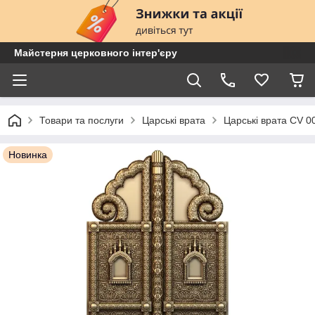
Майстерня церковного інтер'єру
Товари та послуги
Царські врата
Царські врата CV 0
Новинка