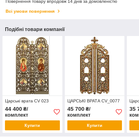
Повернення товару впродовж 14 днів за домовленістю
Всі умови повернення
Подібні товари компанії
Царські врата CV 023
ЦАРСЬКІ ВРАТА CV_0077
Царс
44 400
45 700
35 
₴/
₴/
комплект
комплект
ком
Купити
Купити