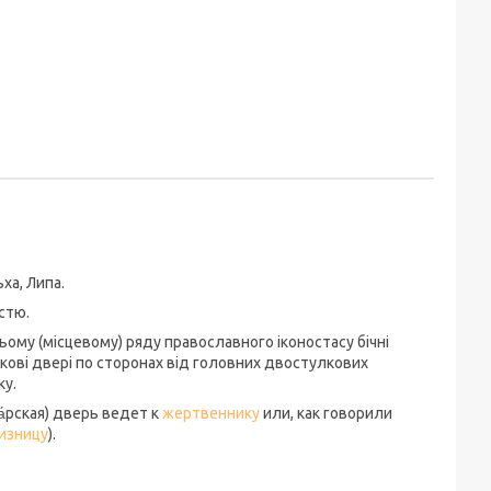
ха, Липа.
стю.
ому (місцевому) ряду православного іконостасу бічні
лкові двері по сторонах від головних двостулкових
ку.
а́рская) дверь ведет к
жертвеннику
или, как говорили
изницу
).