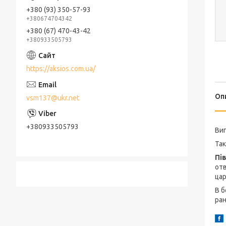
+380 (93) 350-57-93
+380674704342
+380 (67) 470-43-42
+380933505793
https://aksios.com.ua/
Оп
vsm137@ukr.net
+380933505793
Виг
Так
Пів
отв
цар
В 
ран