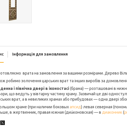
ис
Інформація для замовлення
отовляємо врата на замовлення за вашими розмірами. Дерево Віль
ож робимо золочення царських врат та інших виробів за домовлені
денна і північна двері в іконостасі
(брама) — розташовані в нижнь
ори, що ведуть у вівтарну частину храму. Зазвичай це дві односту
ських врат, а в невеликих храмах або прибудовах — одна двері збо
большом храме (при наличии боковых
апсид
) левая северная (поном
ьше, в жертвенник, правая южная (диа́коновская) — в
диаконник
(
р