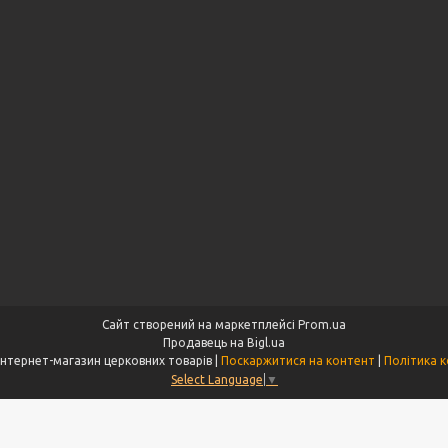
Сайт створений на маркетплейсі
Prom.ua
Продавець на Bigl.ua
"Aksios.com.ua" інтернет-магазин церковних товарів |
Поскаржитися на контент
|
Політика к
Select Language
▼