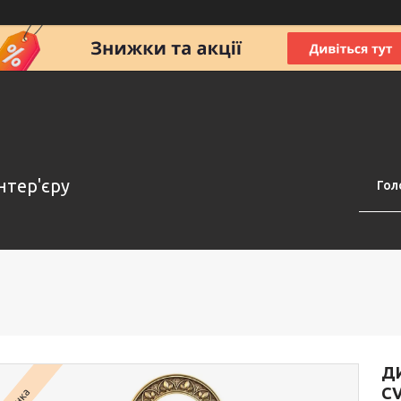
нтер'єру
Гол
ДИ
CV