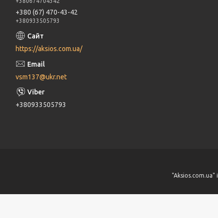
+380674704342
+380 (67) 470-43-42
+380933505793
https://aksios.com.ua/
vsm137@ukr.net
+380933505793