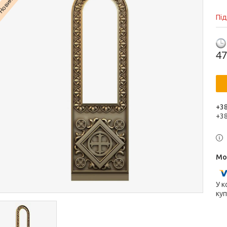
Новинка
Пі
47
+38
+3
У к
куп