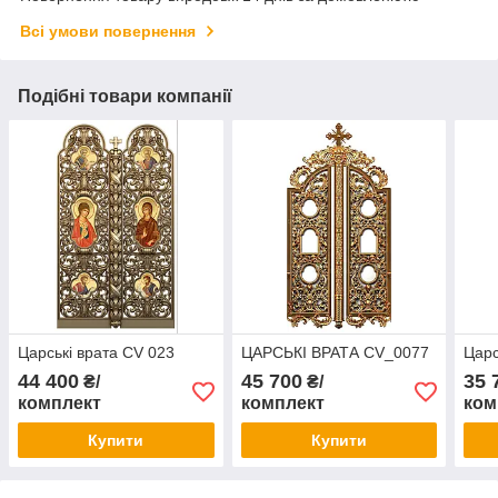
Всі умови повернення
Подібні товари компанії
Царські врата CV 023
ЦАРСЬКІ ВРАТА CV_0077
Царс
44 400
45 700
35 
₴/
₴/
комплект
комплект
ком
Купити
Купити