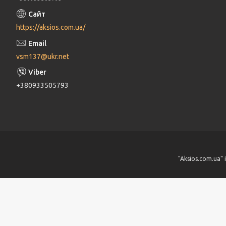
https://aksios.com.ua/
vsm137@ukr.net
+380933505793