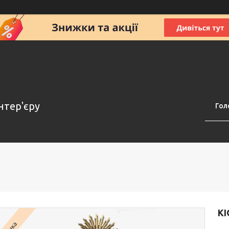
нтер'єру
Гол
КІ