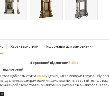
ис
Характеристики
Інформація для замовлення
ерковний підлоговий
кіот
от підлоговий
я того щоб розмістити
ікони
у церкві, часто використовують підлого
ивідуальним розмірам один чи декілька кіотів, звертайтеся до нашої
у ми виробляємо товари з найкращих матеріалів в найкоротші терм