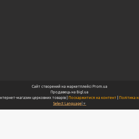
Сайт створений на маркетплейсі
Prom.ua
Продавець на Bigl.ua
"Aksios.com.ua" інтернет-магазин церковних товарів |
Поскаржитися на контент
|
Політика к
Select Language
▼