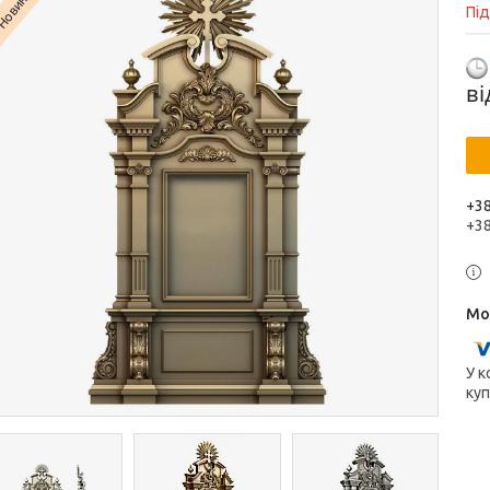
Новинка
Пі
в
+38
+3
У к
куп