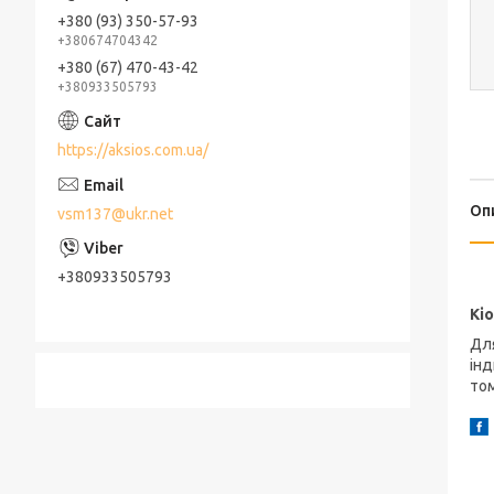
+380 (93) 350-57-93
+380674704342
+380 (67) 470-43-42
+380933505793
https://aksios.com.ua/
Оп
vsm137@ukr.net
+380933505793
Ц
Кі
Дл
інд
том