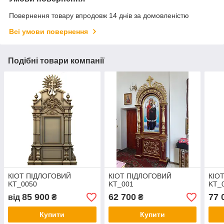
Повернення товару впродовж 14 днів за домовленістю
Всі умови повернення
Подібні товари компанії
КІОТ ПІДЛОГОВИЙ
КІОТ ПІДЛОГОВИЙ
КІО
KT_0050
KT_001
KT_
85 900
62 700
77 
від
₴
₴
Купити
Купити