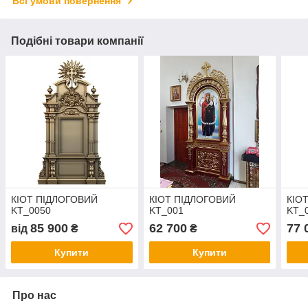
Всі умови повернення
Подібні товари компанії
КІОТ ПІДЛОГОВИЙ
КІОТ ПІДЛОГОВИЙ
КІО
KT_0050
KT_001
KT_
85 900
62 700
77 
від
₴
₴
Купити
Купити
Про нас