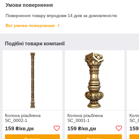
Умови повернення
Повернення товару впродовж 14 днів за домовленістю
Всі умови повернення
Подібні товари компанії
Колона різьблена
Колона різьблена
Коло
SC_0002-1
SC_0001-1
SC_
159
159
159
₴/кв.дм
₴/кв.дм