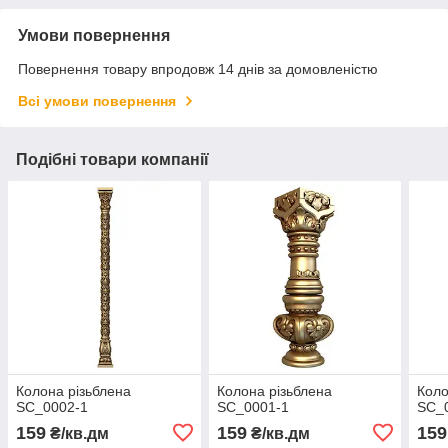
Умови повернення
Повернення товару впродовж 14 днів за домовленістю
Всі умови повернення
Подібні товари компанії
Колона різьблена
Колона різьблена
Коло
SC_0002-1
SC_0001-1
SC_
159
159
159
₴/кв.дм
₴/кв.дм