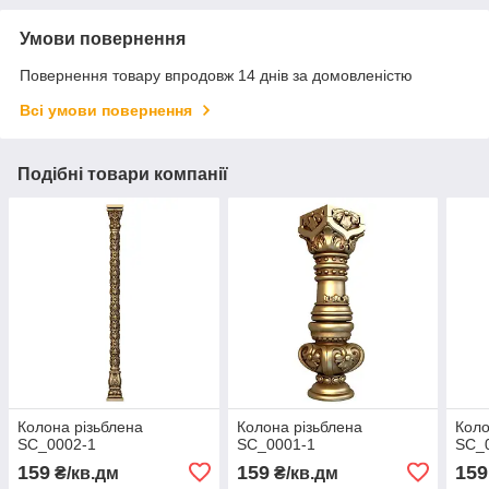
Умови повернення
Повернення товару впродовж 14 днів за домовленістю
Всі умови повернення
Подібні товари компанії
Колона різьблена
Колона різьблена
Коло
SC_0002-1
SC_0001-1
SC_
159
159
159
₴/кв.дм
₴/кв.дм