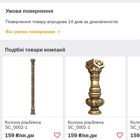
Умови повернення
Повернення товару впродовж 14 днів за домовленістю
Всі умови повернення
Подібні товари компанії
Колона різьблена
Колона різьблена
Коло
SC_0002-1
SC_0001-1
SC_
159
159
159
₴/кв.дм
₴/кв.дм