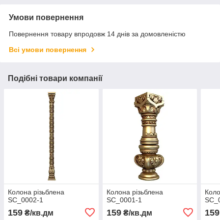
Умови повернення
Повернення товару впродовж 14 днів за домовленістю
Всі умови повернення
Подібні товари компанії
Колона різьблена
Колона різьблена
Коло
SC_0002-1
SC_0001-1
SC_
159
159
159
₴/кв.дм
₴/кв.дм