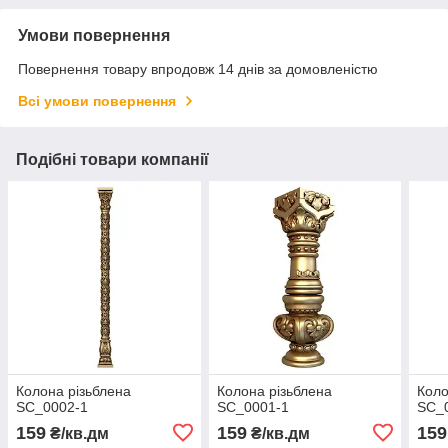
Умови повернення
Повернення товару впродовж 14 днів за домовленістю
Всі умови повернення
Подібні товари компанії
Колона різьблена
Колона різьблена
Коло
SC_0002-1
SC_0001-1
SC_
159
159
159
₴/кв.дм
₴/кв.дм