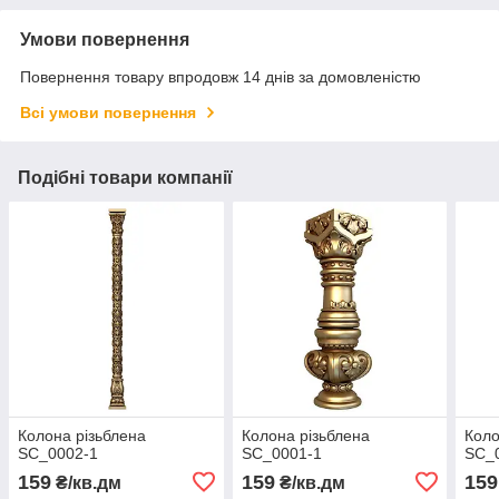
Умови повернення
Повернення товару впродовж 14 днів за домовленістю
Всі умови повернення
Подібні товари компанії
Колона різьблена
Колона різьблена
Коло
SC_0002-1
SC_0001-1
SC_
159
159
159
₴/кв.дм
₴/кв.дм