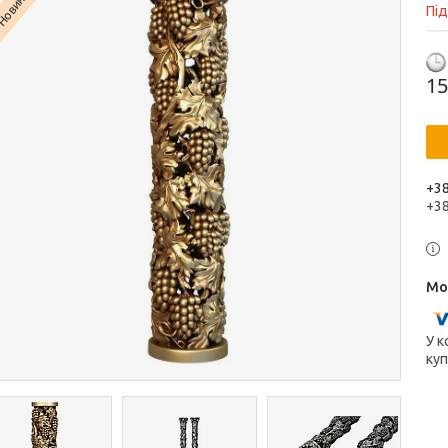
Новинка
Пі
15
+38
+3
У к
куп