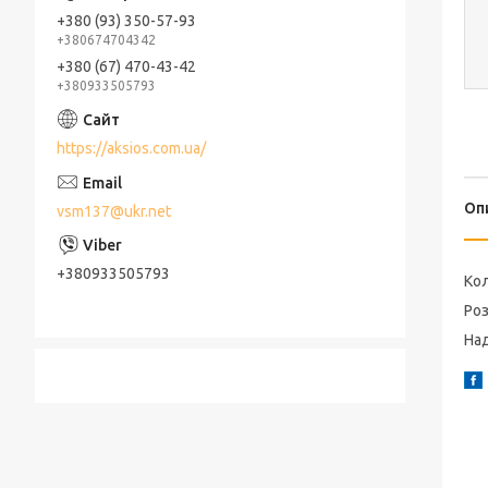
+380 (93) 350-57-93
+380674704342
+380 (67) 470-43-42
+380933505793
https://aksios.com.ua/
Оп
vsm137@ukr.net
+380933505793
Кол
Роз
На