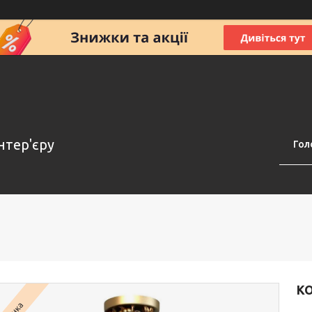
нтер'єру
Гол
КО