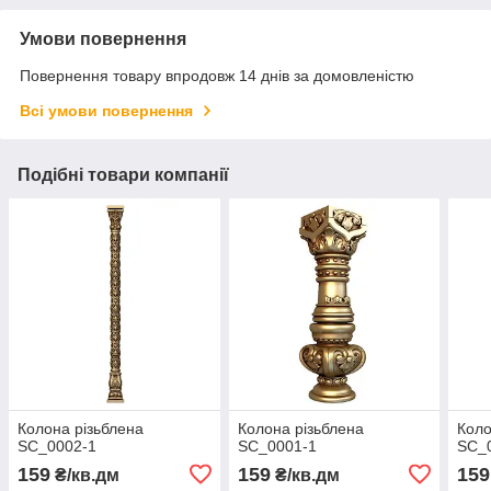
Умови повернення
Повернення товару впродовж 14 днів за домовленістю
Всі умови повернення
Подібні товари компанії
Колона різьблена
Колона різьблена
Коло
SC_0002-1
SC_0001-1
SC_
159
159
159
₴/кв.дм
₴/кв.дм