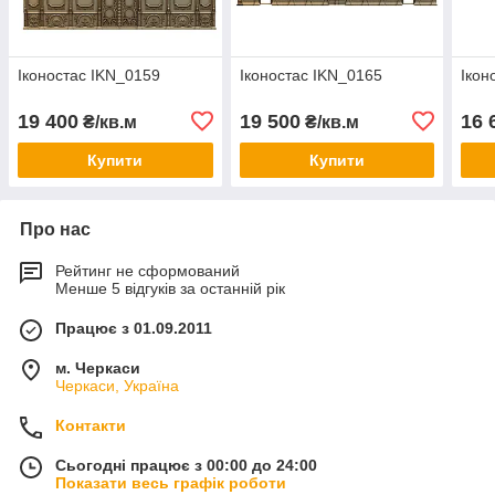
Іконостас IKN_0159
Іконостас IKN_0165
Ікон
19 400
19 500
16 
₴/кв.м
₴/кв.м
Купити
Купити
Про нас
Рейтинг не сформований
Менше 5 відгуків за останній рік
Працює з 01.09.2011
м. Черкаси
Черкаси, Україна
Контакти
Сьогодні працює з 00:00 до 24:00
Показати весь графік роботи