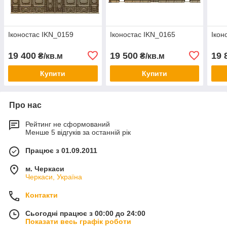
Іконостас IKN_0159
Іконостас IKN_0165
Ікон
19 400
19 500
19 
₴/кв.м
₴/кв.м
Купити
Купити
Про нас
Рейтинг не сформований
Менше 5 відгуків за останній рік
Працює з 01.09.2011
м. Черкаси
Черкаси, Україна
Контакти
Сьогодні працює з 00:00 до 24:00
Показати весь графік роботи