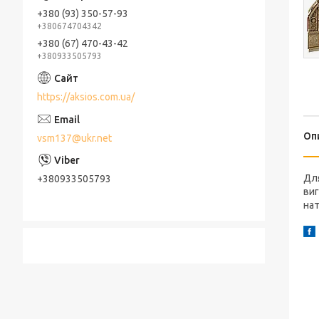
+380 (93) 350-57-93
+380674704342
+380 (67) 470-43-42
+380933505793
https://aksios.com.ua/
Оп
vsm137@ukr.net
Для
+380933505793
виг
нат