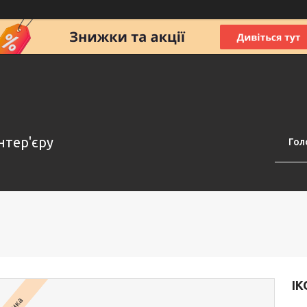
нтер'єру
Гол
ІК