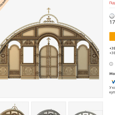
Новинка
Пі
17
+38
+3
У к
куп