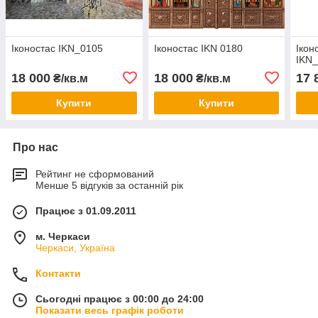
Іконостас IKN_0105
Іконостас IKN 0180
Ікон
IKN
18 000
18 000
17 
₴/кв.м
₴/кв.м
Купити
Купити
Про нас
Рейтинг не сформований
Менше 5 відгуків за останній рік
Працює з 01.09.2011
м. Черкаси
Черкаси, Україна
Контакти
Сьогодні працює з 00:00 до 24:00
Показати весь графік роботи