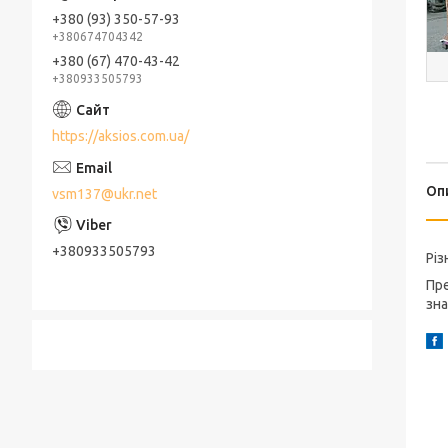
+380 (93) 350-57-93
+380674704342
+380 (67) 470-43-42
+380933505793
https://aksios.com.ua/
Оп
vsm137@ukr.net
+380933505793
Різ
Пре
зна