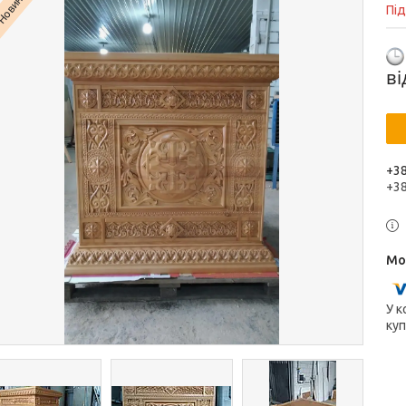
Новинка
Пі
в
+38
+3
У к
куп