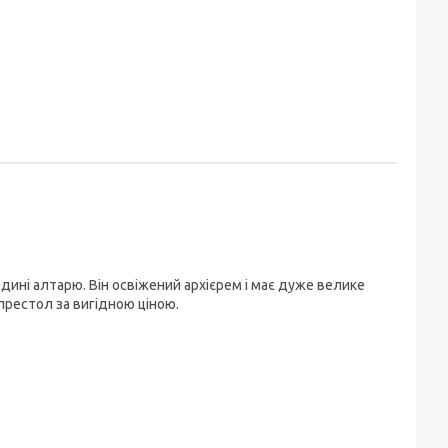
дині алтарю. Він освіжений архієрем і має дуже велике
престол за вигідною ціною.