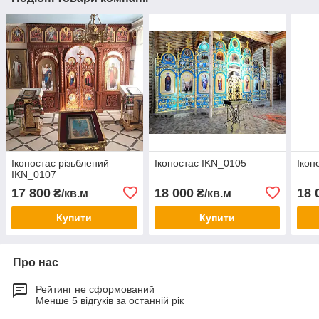
Іконостас різьблений
Іконостас IKN_0105
Ікон
IKN_0107
17 800
18 000
18 
₴/кв.м
₴/кв.м
Купити
Купити
Про нас
Рейтинг не сформований
Менше 5 відгуків за останній рік