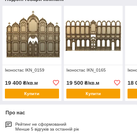
Іконостас IKN_0159
Іконостас IKN_0165
Ікон
19 400
19 500
18 
₴/кв.м
₴/кв.м
Купити
Купити
Про нас
Рейтинг не сформований
Менше 5 відгуків за останній рік