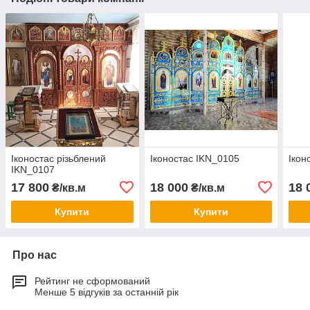
Іконостас різьблений
Іконостас IKN_0105
Ікон
IKN_0107
17 800
18 000
18 
₴/кв.м
₴/кв.м
Купити
Купити
Про нас
Рейтинг не сформований
Менше 5 відгуків за останній рік