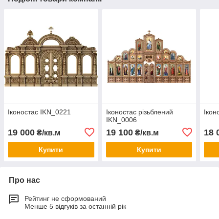
Іконостас IKN_0221
Іконостас різьблений
Ікон
IKN_0006
19 000
19 100
18 
₴/кв.м
₴/кв.м
Купити
Купити
Про нас
Рейтинг не сформований
Менше 5 відгуків за останній рік