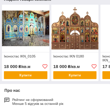
Іконостас IKN_0105
Іконостас IKN 0180
Ікон
IKN
18 000
18 000
17 
₴/кв.м
₴/кв.м
Купити
Купити
Про нас
Рейтинг не сформований
Менше 5 відгуків за останній рік