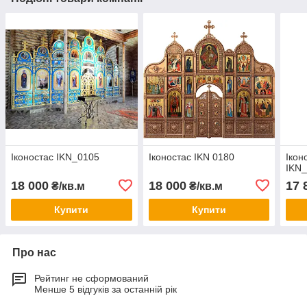
Іконостас IKN_0105
Іконостас IKN 0180
Ікон
IKN
18 000
18 000
17 
₴/кв.м
₴/кв.м
Купити
Купити
Про нас
Рейтинг не сформований
Менше 5 відгуків за останній рік