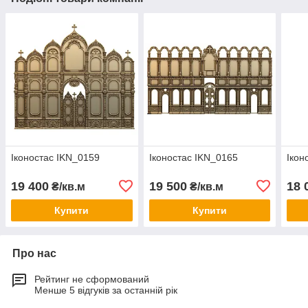
Іконостас IKN_0159
Іконостас IKN_0165
Ікон
19 400
19 500
18 
₴/кв.м
₴/кв.м
Купити
Купити
Про нас
Рейтинг не сформований
Менше 5 відгуків за останній рік