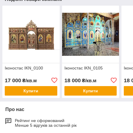
Іконостас IKN_0100
Іконостас IKN_0105
Ікон
17 000
18 000
18 
₴/кв.м
₴/кв.м
Купити
Купити
Про нас
Рейтинг не сформований
Менше 5 відгуків за останній рік