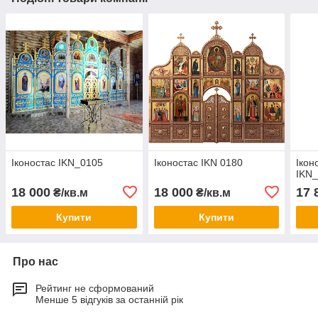
Іконостас IKN_0105
Іконостас IKN 0180
Ікон
IKN
18 000
18 000
17 
₴/кв.м
₴/кв.м
Купити
Купити
Про нас
Рейтинг не сформований
Менше 5 відгуків за останній рік