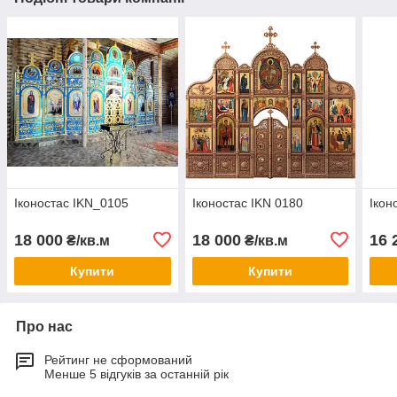
Іконостас IKN_0105
Іконостас IKN 0180
Ікон
18 000
18 000
16 
₴/кв.м
₴/кв.м
Купити
Купити
Про нас
Рейтинг не сформований
Менше 5 відгуків за останній рік