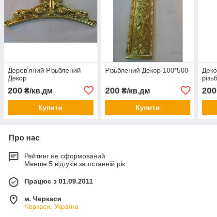
Дерев'яний Різьблений
Різьблений Декор 100*500
Деко
Декор
різь
200
200
200
₴/кв.дм
₴/кв.дм
Купити
Купити
Про нас
Рейтинг не сформований
Менше 5 відгуків за останній рік
Працює з 01.09.2011
м. Черкаси
Черкаси, Україна