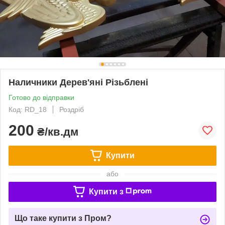
Наличники Дерев'яні Різьблені
Готово до відправки
Код: RD_18
Роздріб
200
₴/кв.дм
Купити
або
Купити з
Що таке купити з Пром?