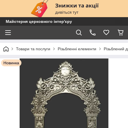
Майстерня церковного інтер'єру
Товари та послуги
Різьбленні елементи
Різьблений 
Новинка