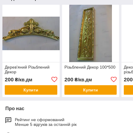
Дерев'яний Різьблений
Різьблений Декор 100*500
Деко
Декор
різь
200
200
200
₴/кв.дм
₴/кв.дм
Купити
Купити
Про нас
Рейтинг не сформований
Менше 5 відгуків за останній рік