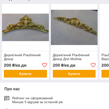
Дерев'яний Різьблений
Дерев'яний Різьблений
Різь
Декор
Декор Для Меблів.
Вир
200
200
200
₴/кв.дм
₴/кв.дм
Купити
Купити
Про нас
Рейтинг не сформований
Менше 5 відгуків за останній рік