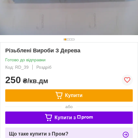
Різьблені Вироби З Дерева
Готово до відправки
Код: RD_39
Роздріб
250
₴/кв.дм
Купити
або
Купити з
Що таке купити з Пром?