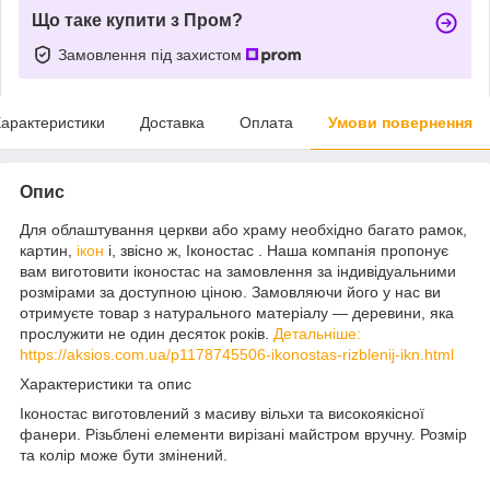
Що таке купити з Пром?
Замовлення під захистом
арактеристики
Доставка
Оплата
Умови повернення
Опис
Для облаштування церкви або храму необхідно багато рамок,
картин,
ікон
і, звісно ж, Іконостас . Наша компанія пропонує
вам виготовити іконостас на замовлення за індивідуальними
розмірами за доступною ціною. Замовляючи його у нас ви
отримуєте товар з натурального матеріалу — деревини, яка
прослужити не один десяток років.
Детальніше:
https://aksios.com.ua/p1178745506-ikonostas-rizblenij-ikn.html
Характеристики та опис
Іконостас виготовлений з масиву вільхи та високоякісної
фанери. Різьблені елементи вирізані майстром вручну. Розмір
та колір може бути змінений.