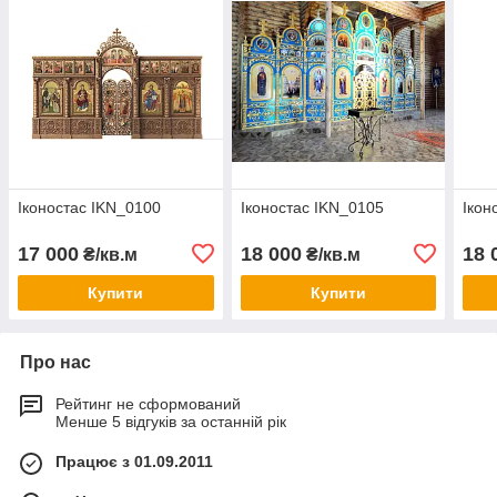
Іконостас IKN_0100
Іконостас IKN_0105
Ікон
17 000
18 000
18 
₴/кв.м
₴/кв.м
Купити
Купити
Про нас
Рейтинг не сформований
Менше 5 відгуків за останній рік
Працює з 01.09.2011