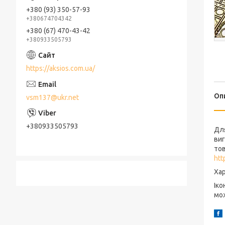
+380 (93) 350-57-93
+380674704342
+380 (67) 470-43-42
+380933505793
https://aksios.com.ua/
Оп
vsm137@ukr.net
+380933505793
Для
виг
тов
htt
Хар
Іко
мож