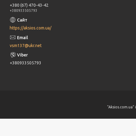
+380 (67) 470-43-42
+380933505793
https://aksios.com.ua/
vsm137@ukr.net
+380933505793