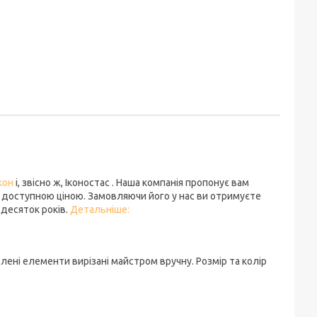
кон
і, звісно ж, Іконостас . Наша компанія пропонує вам
 доступною ціною. Замовляючи його у нас ви отримуєте
десяток років.
Детальніше:
блені елементи вирізані майстром вручну. Розмір та колір