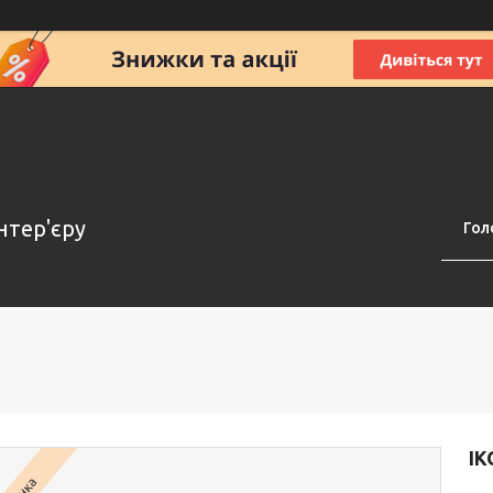
нтер'єру
Гол
ІК