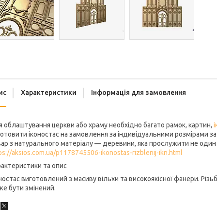
ис
Характеристики
Інформація для замовлення
 облаштування церкви або храму необхідно багато рамок, картин,
і
отовити іконостас на замовлення за індивідуальними розмірами за
ар з натурального матеріалу — деревини, яка прослужити не один 
ps://aksios.com.ua/p1178745506-ikonostas-rizblenij-ikn.html
актеристики та опис
ностас виготовлений з масиву вільхи та високоякісної фанери. Різь
е бути змінений.