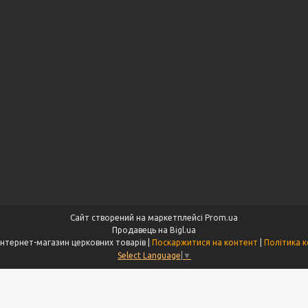
Сайт створений на маркетплейсі
Prom.ua
Продавець на Bigl.ua
"Aksios.com.ua" інтернет-магазин церковних товарів |
Поскаржитися на контент
|
Політика к
Select Language
▼