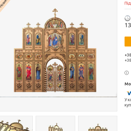
Новинка
Пі
13
+38
+3
У к
куп