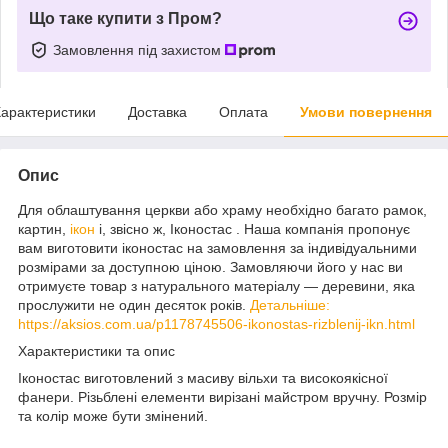
Що таке купити з Пром?
Замовлення під захистом
арактеристики
Доставка
Оплата
Умови повернення
Опис
Для облаштування церкви або храму необхідно багато рамок,
картин,
ікон
і, звісно ж, Іконостас . Наша компанія пропонує
вам виготовити іконостас на замовлення за індивідуальними
розмірами за доступною ціною. Замовляючи його у нас ви
отримуєте товар з натурального матеріалу — деревини, яка
прослужити не один десяток років.
Детальніше:
https://aksios.com.ua/p1178745506-ikonostas-rizblenij-ikn.html
Характеристики та опис
Іконостас виготовлений з масиву вільхи та високоякісної
фанери. Різьблені елементи вирізані майстром вручну. Розмір
та колір може бути змінений.