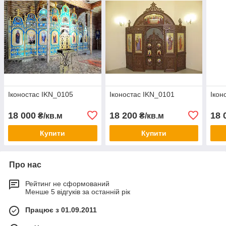
Іконостас IKN_0105
Іконостас IKN_0101
Ікон
18 000
18 200
18 
₴/кв.м
₴/кв.м
Купити
Купити
Про нас
Рейтинг не сформований
Менше 5 відгуків за останній рік
Працює з 01.09.2011