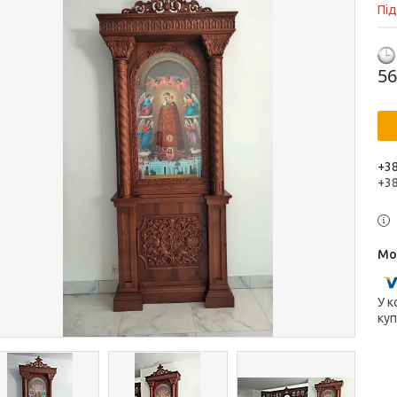
Пі
56
+38
+3
У к
куп