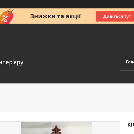
нтер'єру
Гол
КІ