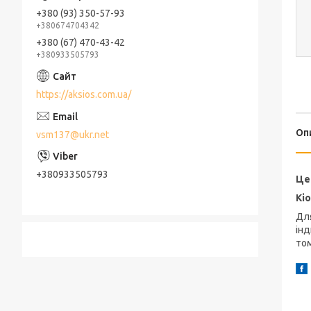
+380 (93) 350-57-93
+380674704342
+380 (67) 470-43-42
+380933505793
https://aksios.com.ua/
Оп
vsm137@ukr.net
+380933505793
Це
Кі
Дл
інд
том