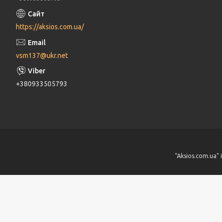
https://aksios.com.ua/
vsm137@ukr.net
+380933505793