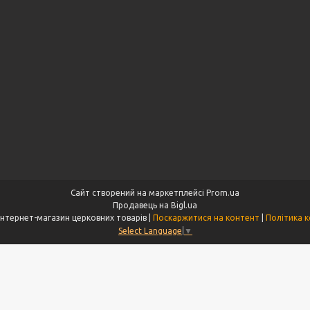
Сайт створений на маркетплейсі
Prom.ua
Продавець на Bigl.ua
"Aksios.com.ua" інтернет-магазин церковних товарів |
Поскаржитися на контент
|
Політика к
Select Language
▼