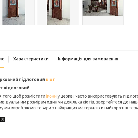
ис
Характеристики
Інформація для замовлення
рковний підлоговий
кіот
от підлоговий
я того щоб розмістити
ікони
у церкві, часто використовують підлого
ивідуальним розмірам один чи декілька кіотів, звертайтеся до нашої
у ми виробляємо товари з найкращих матеріалів в найкоротші терм